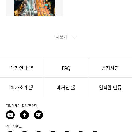
더보기
매장안내
FAQ
공지사항
회사소개
매거진
임직원 인증
기업대표/복합기/프린터
유
페
네
투
이
이
브
카메라/렌즈
스
버