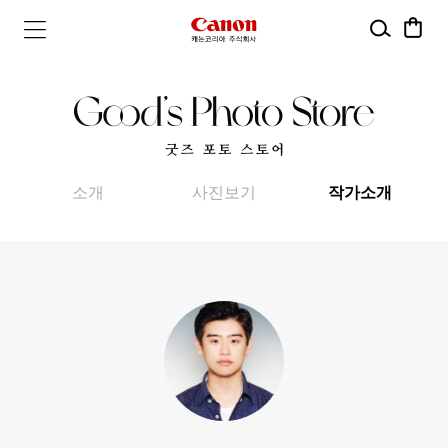
검
장
캐
메
색
바
뉴
구
논
열
니
기
코
리
소개
사진보기
작가소개
아
주
식
회
사