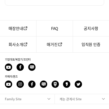
하
기
매장안내
FAQ
공지사항
회사소개
매거진
임직원 인증
기업대표/복합기/프린터
유
페
네
투
이
이
브
카메라/렌즈
스
버
북
블
유
인
페
네
네
카
트
로
투
스
이
이
이
카
위
그
브
타
스
버
버
오
터
Family Site
캐논 관계사 Site
그
북
블
포
스
램
로
스
토