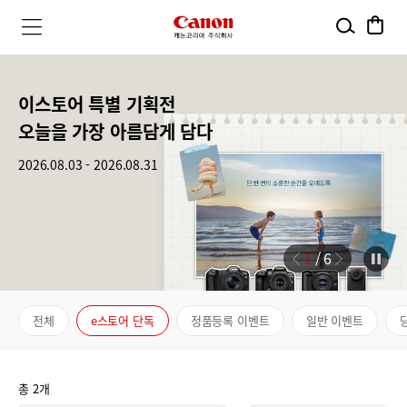
검
장
캐
메
색
바
뉴
구
진
논
열
니
기
행
2026 셀피 액세서리
이스토어 특별 기획전
2026 캐논 여름 프로모션
RF20-50mm F4 L IS USM PZ
EOS R6 V
安心에 진심을 더하다,
2026 셀피 액세서리
이스토어 특별 기획전
코
중
25% 할인 이벤트
오늘을 가장 아름담게 담다
여름의 완성, 캐논
출시 기념 정품등록 프로모션
출시기념 프로모션
캐논 안심플러스
25% 할인 이벤트
오늘을 가장 아름담게 담다
리
인
2026.01.01 - 2026.12.31
2026.08.03 - 2026.08.31
2026.07.01 - 2026.08.31
2026.06.18 - 2026.08.31
2026.06.18 - 2026.08.31
2026.04.20 - 2026.12.31
2026.01.01 - 2026.12.31
2026.08.03 - 2026.08.31
이
아
벤
주
트
2
/
6
식
paus
회
전체
e스토어 단독
정품등록 이벤트
일반 이벤트
사
총 2개