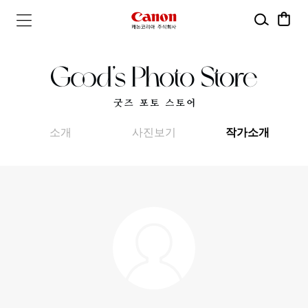
검
장
캐
메
색
바
뉴
구
논
열
니
기
코
리
소개
사진보기
작가소개
아
주
식
회
사