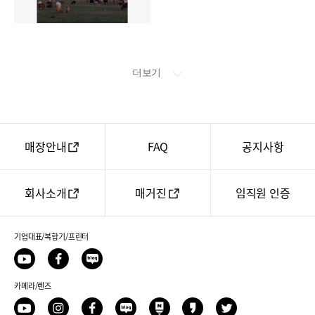
더보기
매장안내
FAQ
공지사항
회사소개
매거진
임직원 인증
기업대표/복합기/프린터
유
페
네
투
이
이
브
카메라/렌즈
스
버
북
블
유
인
페
네
네
카
트